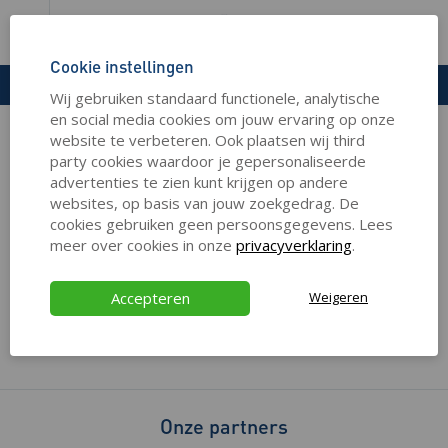
Cookie instellingen
Wij gebruiken standaard functionele, analytische
en social media cookies om jouw ervaring op onze
website te verbeteren. Ook plaatsen wij third
party cookies waardoor je gepersonaliseerde
Amac is de grootste Apple Premium Reseller met een
advertenties te zien kunt krijgen op andere
webshop én winkels verspreid over Nederland. Met een
websites, op basis van jouw zoekgedrag. De
compleet aanbod aan Apple-producten en een uitgebreid
cookies gebruiken geen persoonsgegevens. Lees
assortiment aan accessoires voor de Mac, iPad, iPhone,
meer over cookies in onze
privacyverklaring
.
iPod en Apple Watch is dit dé plek voor al je aankopen en
cadeaus. Het team van Amac beschikt over alle kennis om je
vragen te beantwoorden en adviseert je graag persoonlijk
Accepteren
Weigeren
over de keuze en aanschaf van een Mac, iPad, iPhone of
ander Apple-product.
Onze partners