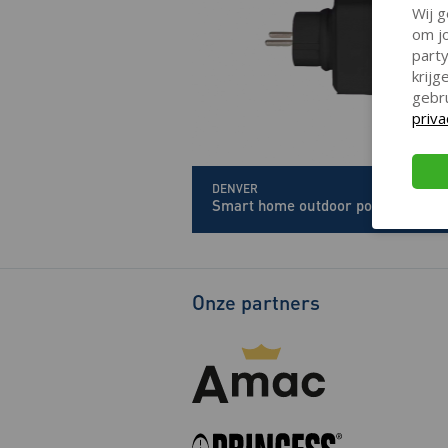
Wij g
om jo
party
krij
gebr
priva
DENVER
Smart home outdoor power plug
Onze partners