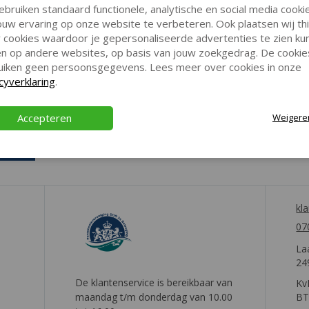
ebruiken standaard functionele, analytische en social media cooki
uw ervaring op onze website te verbeteren. Ook plaatsen wij th
 cookies waardoor je gepersonaliseerde advertenties te zien ku
gen op andere websites, op basis van jouw zoekgedrag. De cookie
uiken geen persoonsgegevens. Lees meer over cookies in onze
cyverklaring
.
Accepteren
Weigere
kl
07
La
24
De klantenservice is bereikbaar van
Kv
maandag t/m donderdag van 10.00
BT