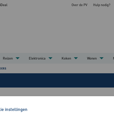
 iDeal
Over de PV
Hulp nodig?
Reizen
Elektronica
Koken
Wonen
DERS
ie instellingen