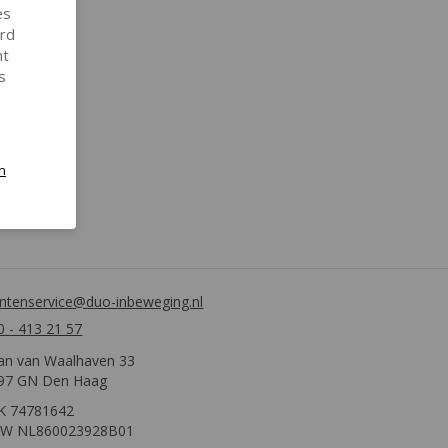
es
ird
nt
s
n
antenservice@duo-inbeweging.nl
0 - 413 21 57
an van Waalhaven 33
97 GN Den Haag
K 74781642
W NL860023928B01