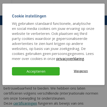
Cookie instellingen
Wij gebruiken standaard functionele, analytische
en social media cookies om jouw ervaring op onze
website te verbeteren. Ook plaatsen wij third
party cookies waardoor je gepersonaliseerde
Wij zijn SB Electronics, een merk in wit- en bruingoed. SB is al
advertenties te zien kunt krijgen op andere
meer dan tien jaar actief en bekend op de markt. Door
websites, op basis van jouw zoekgedrag. De
betrouwbare producten en een effectieve service heeft SB
cookies gebruiken geen persoonsgegevens. Lees
op deze markt een bewezen staat van dienst. In ons
meer over cookies in onze
privacyverklaring
.
zorgvuldig samengestelde assortiment staan kwaliteit en
functionaliteit centraal, zodat u verzekerd bent van de beste
producten.
Accepteren
Weigeren
Bij SB leggen we veel nadruk op kwaliteit en duurzaamheid,
en streven we ernaar om onze klanten zowel continuïteit als
betrouwbaarheid te bieden. We hebben ons laten
certificeren volgens verschillende (inter)nationale normen
om onze toewijding te ondersteunen.
Deze
certificeringen
fungeren als bewijs van ons