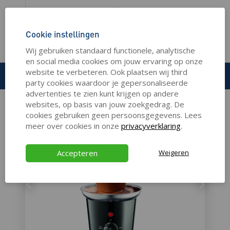
Cookie instellingen
HOME
KOKEN
KEUKENAPPARATEN
Wij gebruiken standaard functionele, analytische
PRINCESS CHOCOLADEFONTEIN - 3 LAAGS
en social media cookies om jouw ervaring op onze
website te verbeteren. Ook plaatsen wij third
PRINCESS
party cookies waardoor je gepersonaliseerde
Chocoladefontein - 3 laags
advertenties te zien kunt krijgen op andere
websites, op basis van jouw zoekgedrag. De
cookies gebruiken geen persoonsgegevens. Lees
meer over cookies in onze
privacyverklaring
.
Accepteren
Weigeren